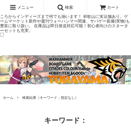
ウォーハンマー(40k/AoS)、ボードゲーム、シタデルカラーの正規プレ
ミアムショップTORAYAMA。通販・オンラインショップです！ ウォー
メニュー
検索
カート
ハンマーとボードゲームのことなら当店へ！ボードゲームもメジャーど
ころからインディーズまで何でも揃います！ 和歌山に実店舗あり。ゲ
ームマーケット新作や週刊ウォーハンマー関連、サバゲー装備(実物)も
豊富に取り扱い。 在庫品は即日発送対応可能！初心者向けのスタータ
ーセットも充実。
ホーム
検索結果（キーワード：指定なし）
キーワード：