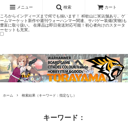
ウォーハンマー(40k/AoS)、ボードゲーム、シタデルカラーの正規プレ
ミアムショップTORAYAMA。通販・オンラインショップです！ ウォー
メニュー
検索
カート
ハンマーとボードゲームのことなら当店へ！ボードゲームもメジャーど
ころからインディーズまで何でも揃います！ 和歌山に実店舗あり。ゲ
ームマーケット新作や週刊ウォーハンマー関連、サバゲー装備(実物)も
豊富に取り扱い。 在庫品は即日発送対応可能！初心者向けのスタータ
ーセットも充実。
ホーム
検索結果（キーワード：指定なし）
キーワード：