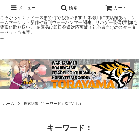
ウォーハンマー(40k/AoS)、ボードゲーム、シタデルカラーの正規プレ
ミアムショップTORAYAMA。通販・オンラインショップです！ ウォー
メニュー
検索
カート
ハンマーとボードゲームのことなら当店へ！ボードゲームもメジャーど
ころからインディーズまで何でも揃います！ 和歌山に実店舗あり。ゲ
ームマーケット新作や週刊ウォーハンマー関連、サバゲー装備(実物)も
豊富に取り扱い。 在庫品は即日発送対応可能！初心者向けのスタータ
ーセットも充実。
ホーム
検索結果（キーワード：指定なし）
キーワード：