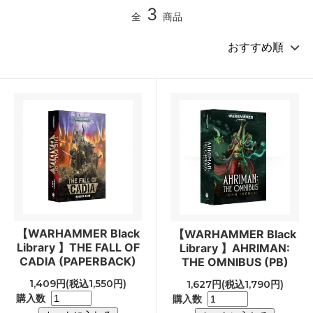
3
全
商品
【WARHAMMER Black
【WARHAMMER Black
Library 】THE FALL OF
Library 】AHRIMAN:
CADIA (PAPERBACK)
THE OMNIBUS (PB)
1,409円(税込1,550円)
1,627円(税込1,790円)
購入数
購入数