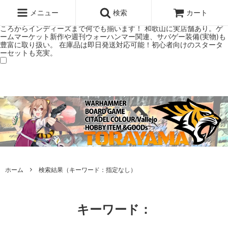
ウォーハンマー(40k/AoS)、ボードゲーム、シタデルカラーの正規プレ
ミアムショップTORAYAMA。通販・オンラインショップです！ ウォー
メニュー
検索
カート
ハンマーとボードゲームのことなら当店へ！ボードゲームもメジャーど
ころからインディーズまで何でも揃います！ 和歌山に実店舗あり。ゲ
ームマーケット新作や週刊ウォーハンマー関連、サバゲー装備(実物)も
豊富に取り扱い。 在庫品は即日発送対応可能！初心者向けのスタータ
ーセットも充実。
ホーム
検索結果（キーワード：指定なし）
キーワード：