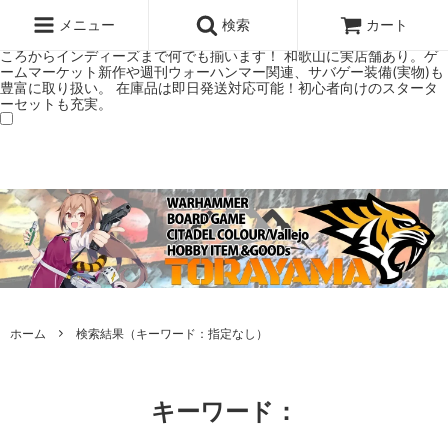
ウォーハンマー(40k/AoS)、ボードゲーム、シタデルカラーの正規プレ
ミアムショップTORAYAMA。通販・オンラインショップです！ ウォー
メニュー
検索
カート
ハンマーとボードゲームのことなら当店へ！ボードゲームもメジャーど
ころからインディーズまで何でも揃います！ 和歌山に実店舗あり。ゲ
ームマーケット新作や週刊ウォーハンマー関連、サバゲー装備(実物)も
豊富に取り扱い。 在庫品は即日発送対応可能！初心者向けのスタータ
ーセットも充実。
ホーム
検索結果（キーワード：指定なし）
キーワード：