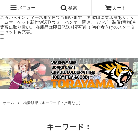
ウォーハンマー(40k/AoS)、ボードゲーム、シタデルカラーの正規プレ
ミアムショップTORAYAMA。通販・オンラインショップです！ ウォー
メニュー
検索
カート
ハンマーとボードゲームのことなら当店へ！ボードゲームもメジャーど
ころからインディーズまで何でも揃います！ 和歌山に実店舗あり。ゲ
ームマーケット新作や週刊ウォーハンマー関連、サバゲー装備(実物)も
豊富に取り扱い。 在庫品は即日発送対応可能！初心者向けのスタータ
ーセットも充実。
ホーム
検索結果（キーワード：指定なし）
キーワード：