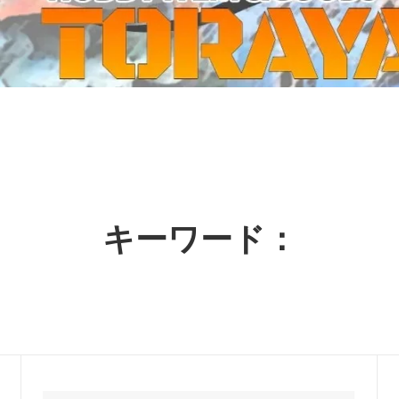
ーケット2024秋
ゲームマーケット2025秋
 from tarkov[タルコフ]
スイス迷彩 TAZ90
ラ
プラモデル
IN
グローブ特集
ク[BattleTech]
ホビー用塗料・ツール
れたのでお金が必要セール!
ファレホ トゥルーメタリック
金
GUNDAM UNIVERSE
ins Creed: Animus
ディングカード(トレカ)
キャラクターアイテム(食玩類)
キャラクター雑貨
ベイブレード
キーワード：
エアソフトガン
器・関連パーツ
各種マガジン
ン関連工具・メンテナンス用品
ミリタリー書籍・雑誌