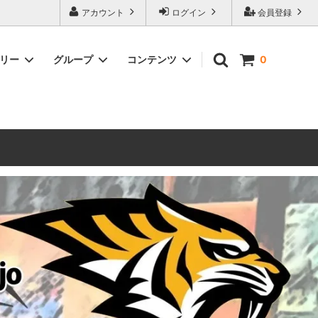
ォーハンマーとボードゲームのことなら当店へ！ボードゲームもメジャーど
アカウント
ログイン
会員登録
豊富に取り扱い。 在庫品は即日発送対応可能！初心者向けのスターター
ゴリー
グループ
コンテンツ
0
ウォーハンマー キルチーム
新製品予約
メール不着トラブルについて
 レギオ
ルマゲドン
ウォーハンマーエイジオブシグマー
ウォーハンマー ルールブック
ウォーハンマー40000ゲーム大会
geddon]
(AoS)
2025
ルド
6 in
ウォーハンマー ブラッドボウル[Blood
Bowl]
テレイン（ウォーハンマー情景モデル）
ンドアイ
WARHAMME BLACK LIBRARY(ウォー
40000で使えるヘレシーユニット
ハンマーブラックライブラリー)
English
Two Thin Coats
ース
シタデルカラーセット販売
コア]
ボードゲーム予約受付中
ボードゲームグッツ(コンバットゲー