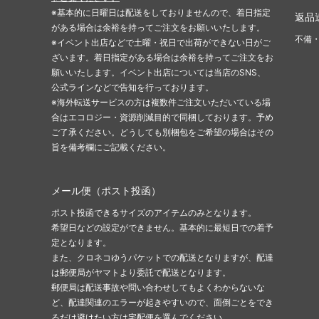
※基本的に日曜日は配送をしておりませんので、着日指定
返品
がある場合は余裕を持ってご注文をお願いいたします。
不備
※イベント出店などで土曜・祝日で出荷ができない日がご
ざいます。着日指定がある場合は余裕を持ってご注文をお
願いいたします。イベント出店については当店のSNS、
公式ラインなどで告知を行っております。
※海外転送サービスの方は複数件ご注文いただいている場
合はエコロジー・資源削減目的で同梱しております。予め
ご了承ください。どうしても別梱包をご希望の場合はその
旨を備考欄にご記載ください。
メール便（ポスト投函）
ポスト投函できるサイズのアイテムのみとなります。
希望日などの設定ができません。基本的に最短日での着予
定となります。
また、クロネコゆうパケットでの配送となりますが、配達
は郵便局がヤマトより委託で配送となります。
郵便局は配送事故や問い合わせしてもよくわからないな
ど、配達関連のエラーが起きやすいので、面倒ごとをでき
るだけ避けたい方は宅配便を選んでください。