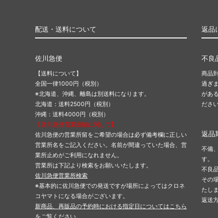
配送・送料について
返品
佐川急便
不良
【送料について】
商品
全国一律1000円（税別）
過ぎ
※北海道、沖縄、離島は別送料になります。
があ
北海道：送料2500円（税別）
ださ
沖縄：送料4000円（税別）
【佐川急便営業所留に関して】
返品
佐川急便の営業所留をご希望の場合は必ず備考欄に正しい
営業所名をご記入ください。名前が間違っていた場合、営
不備
業所止めがご利用になれません。
す。
営業所は下記より検索をお願いいたします。
不良
佐川急便営業所検索
その
※基本的に佐川急便での発送ですが場所によってはクロネ
たし
コヤマトになる場合がございます。
返送
新商品、再販品の予約時における指定日についてはこちら
をご覧ください。