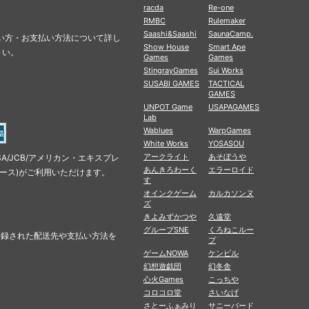
racda
Re-one
RMBC
Rulemaker
Saashi&Saashi
SaunaCamp.
の使い方・お支払い方法について詳し
Show House
Smart Ape
さい。
Games
Games
StingrayGames
Sui Works
SUSABI GAMES
TACTICAL
GAMES
UNPOT Game
USAPAGAMES
Lab
Wablues
WarpGames
White Works
YOSASOU
アークライト
あそぼうや
SA/JCB/アメリカン・エキスプレ
あんきろわーく
エラーロイド
ナース)がご利用いただけます。
す
オインクゲーム
カルカソンヌ
ズ
きよみずかつや
久遠堂
グループSNE
くろねこルー
に登録された配送先や支払い方法を
プ
ゲームNOWA
ケンビル
幻想遊戯団
幻冬舎
心火Games
こっちや
コロコロ堂
さいなげ
さとーふぁみり
サニーバード