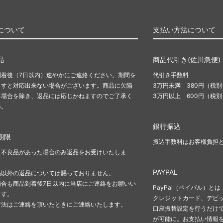
について
支払い方法について
品
商品代引き(佐川急便)
到着後（7日以内）速やかにご連絡ください。期間を
代引き手数料
ますと対応出来ない場合がございます。商品に欠陥
3万円未満 380円（税別
る場合を除き、返品には応じかねますのでご了承く
3万円以上 600円（税別
い。
銀行振込
期限
振込手数料はお客様負担
、不良品があった場合のみ返品をお受けいたしま
PAYPAL
品以外の返品については賜っておりません。
場合も商品到着後7日以内に当店にご連絡をお願いい
PayPal（ペイパル）とは
ます。
クレジットカード、デビ
方法はご連絡を頂いたときにご連絡いたします。
口座振替設定を行うだけで
が可能に。お支払い情報