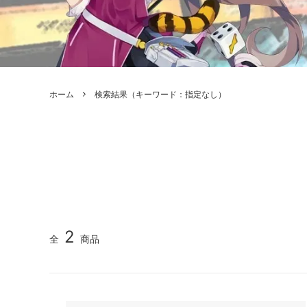
ボードゲーム
ゲームマ
エアソフトガン本体各種
escape
ボードゲーム・ホビー関係書籍
ガンプ
メッセージパッチ
RED W
ZOIDS(ゾイド)
バトルテッ
ホーム
検索結果（キーワード：指定なし）
ミリタリーナレッジレポーツ
PC壊
ROBOT魂
DX超合
Halo: Flashpoint
Assass
ねんどろいど
トレー
フィギュア
雑貨・
レゴ(LEGO)
限定品
カスタムパーツ
光学機
2
全
商品
レーション・災害備蓄用品
エアガ
フィールドチケット