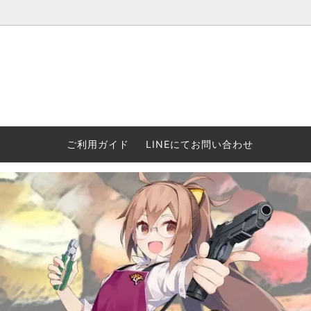
ウォーハンマー(40k/AoS)、ボードゲーム、シタデルカラーの正規
ころからインディーズまで何でも揃います！ 和歌山に実店舗あり。ゲ
セットも充実。
プラコロ
再入荷
当店の商品について
Halo: F
車買い
業務販
ウォーハンマー NECROMUNDA[ネクロ
2/14発売予約
Paypal決済/銀行振り込みについて
ウォーハ
WARH
エアソ
ご利用ガイド
LINEにてお問い合わせ
ムンダ]
Horus 
て
ウォーハンマー アンダーワールド
予約品に関しての注意事項
ウォー
アシェ
Space Marine 2特集
GWS
コンバ
週刊ウ
ウォーハンマー・クエスト
コンバットパトロール/スピアヘッド
ウォーハ
バトルフ
earth™)
AOS各勢力永久呪文(エンドレススペル)
ウォーハ
GWS製ウォーハンマー関連グッツ(書籍
週刊ウ
FLOST製アイテム
MtOテ
など)
週刊ウォーハンマー
DSPIAE
ガンダムアッセンブル関連品
ボード