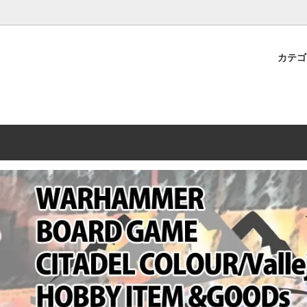
プレミアムショップTORAYAMA。通販・オンラインショップです！ ウ
ームマーケット新作や週刊ウォーハンマー関連、サバゲー装備(実物)も
カテ
lashpoint
替えセール!
売・卸販売について
ウォーハンマー 40000
LINE登録者限定セール
営業日・営業時間について
ンマー ホルスヘレシー[The
AMMER(ウォーハンマー)
フトガンの修理、カスタムについ
ウォーハンマー ホルスヘレシー
ウォーハンマー40,000：ア
トラパレ2023SUMMER
Heresy]
ンズ・インペリアリス
[Warhammer 40,000: Arma
11版
ハンマー ウォークライ
ット刊行 週刊ウォーハンマー
ウォーハンマー オールドワー
ウォーハンマー40000 大会 202
オンライン限定品
ットパトロールの発売日リストと
ウォーハンマーワールド製品
WAKAYAMA
ォーハンマーの発送について
ンマー ミドルアース(Middle-
ォース(40K/AOS)
シタデルカラー・シタデルブラ
勢力ダイス
テム
ンマー40000 各勢力
デスウォッチ
ォーハンマー
vallejo(ファレホ)
レイン
ミニチュア輸送用プロテクトケ
ARMORED CORE[アーマード
ゲーム・カードゲーム
カードスリーブ