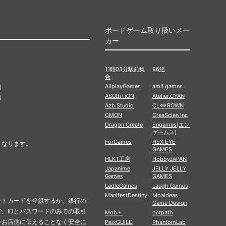
ボードゲーム取り扱いメー
カー
11時03分駅前集
96組
合
）
AllplayGames
amii games.
ASOBiTiON
Atelier.CYAN
）
Azb.Studio
CL⇔ROWN
CMON
CreaScien Inc
Dragon Create
Engames(エン
ゲームス)
ForGames
HEX EYE
となります。
GAMES
HLKT工房
HobbyJAPAN
Japanime
JELLY JELLY
Games
GAMES
LadleGames
Laugh Games
ManifestDestiny
Moaideas
ットカードを登録するか、銀行の
Game Design
、IDとパスワードのみでの取引
Mob＋
octpath
をお店側に伝えることなく安全に
PaixGUILD
PhantomLab