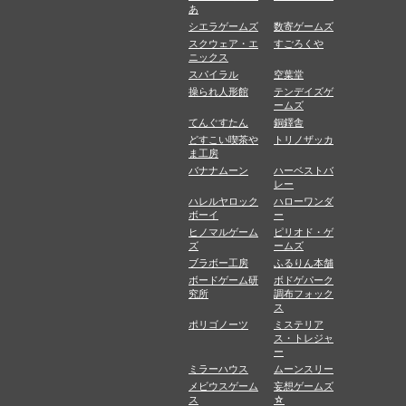
あ
シエラゲームズ
数寄ゲームズ
スクウェア・エ
すごろくや
ニックス
スパイラル
空葉堂
操られ人形館
テンデイズゲ
ームズ
てんぐすたん
銅鐸舎
どすこい喫茶や
トリノザッカ
ま工房
バナナムーン
ハーベストバ
レー
ハレルヤロック
ハローワンダ
ボーイ
ー
ヒノマルゲーム
ピリオド・ゲ
ズ
ームズ
ブラボー工房
ふるりん本舗
ボードゲーム研
ボドゲパーク
究所
調布フォック
ス
ポリゴノーツ
ミステリア
ス・トレジャ
ー
ミラーハウス
ムーンスリー
メビウスゲーム
妄想ゲームズ
ス
☆