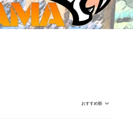
ジ・ダイストレイ・GWS以外のダイス
CMON JAPAN
など)
世界の童話シリーズ
JOYTOY(ジョイトイ)
SFA製高性能Lipoバッテリー
モンスターハンター
メタル
ミニチュア用ベース
超合金魂
ぬいぐるみ
シルバニアファミリー
装備品
バッテリー
その他アイテム・ワッペン類