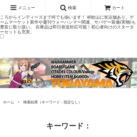
ウォーハンマー(40k/AoS)、ボードゲーム、シタデルカラーの正規プレ
ミアムショップTORAYAMA。通販・オンラインショップです！ ウォー
メニュー
検索
カート
ハンマーとボードゲームのことなら当店へ！ボードゲームもメジャーど
ころからインディーズまで何でも揃います！ 和歌山に実店舗あり。ゲ
ームマーケット新作や週刊ウォーハンマー関連、サバゲー装備(実物)も
豊富に取り扱い。 在庫品は即日発送対応可能！初心者向けのスタータ
ーセットも充実。
ホーム
検索結果（キーワード：指定なし）
キーワード：