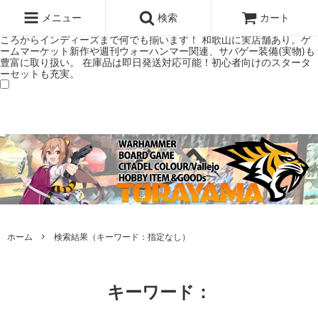
ウォーハンマー(40k/AoS)、ボードゲーム、シタデルカラーの正規プレ
ミアムショップTORAYAMA。通販・オンラインショップです！ ウォー
メニュー
検索
カート
ハンマーとボードゲームのことなら当店へ！ボードゲームもメジャーど
ころからインディーズまで何でも揃います！ 和歌山に実店舗あり。ゲ
ームマーケット新作や週刊ウォーハンマー関連、サバゲー装備(実物)も
豊富に取り扱い。 在庫品は即日発送対応可能！初心者向けのスタータ
ーセットも充実。
ホーム
検索結果（キーワード：指定なし）
キーワード：