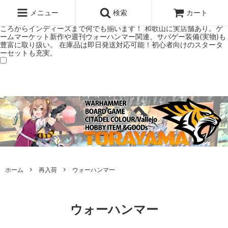
ウォーハンマー(40k/AoS)、ボードゲーム、シタデルカラーの正規プレ
ミアムショップTORAYAMA。通販・オンラインショップです！ ウォー
メニュー
検索
カート
ハンマーとボードゲームのことなら当店へ！ボードゲームもメジャーど
ころからインディーズまで何でも揃います！ 和歌山に実店舗あり。ゲ
ームマーケット新作や週刊ウォーハンマー関連、サバゲー装備(実物)も
豊富に取り扱い。 在庫品は即日発送対応可能！初心者向けのスタータ
ーセットも充実。
ホーム
再入荷
ウォーハンマー
ウォーハンマー