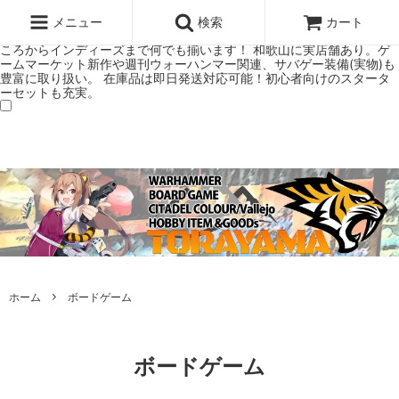
ウォーハンマー(40k/AoS)、ボードゲーム、シタデルカラーの正規プレ
ミアムショップTORAYAMA。通販・オンラインショップです！ ウォー
メニュー
検索
カート
ハンマーとボードゲームのことなら当店へ！ボードゲームもメジャーど
ころからインディーズまで何でも揃います！ 和歌山に実店舗あり。ゲ
ームマーケット新作や週刊ウォーハンマー関連、サバゲー装備(実物)も
豊富に取り扱い。 在庫品は即日発送対応可能！初心者向けのスタータ
ーセットも充実。
ホーム
ボードゲーム
ボードゲーム