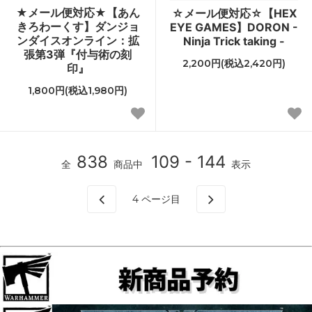
★メール便対応★【あん
☆メール便対応☆【HEX
きろわーくす】ダンジョ
EYE GAMES】DORON -
ンダイスオンライン：拡
Ninja Trick taking -
張第3弾『付与術の刻
2,200円(税込2,420円)
印』
1,800円(税込1,980円)
838
109 - 144
全
商品中
表示
4
ページ目