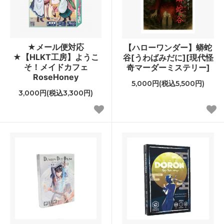
★メール便対応
【ハローワンダー】蟒蛇
★【HLKT工房】ようこ
谷[うわばみだに][現代怪
そ！メイドカフェ
奇マーダーミステリー]
RoseHoney
5,000円(税込5,500円)
3,000円(税込3,300円)