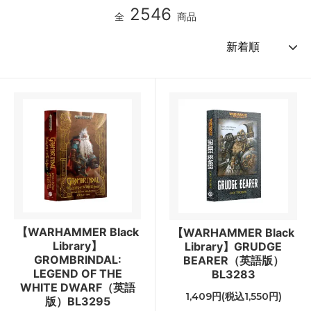
2546
全
商品
【WARHAMMER Black
【WARHAMMER Black
Library】
Library】GRUDGE
GROMBRINDAL:
BEARER（英語版）
LEGEND OF THE
BL3283
WHITE DWARF（英語
1,409円(税込1,550円)
版）BL3295