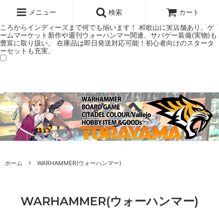
ウォーハンマー(40k/AoS)、ボードゲーム、シタデルカラーの正規プレ
ミアムショップTORAYAMA。通販・オンラインショップです！ ウォー
メニュー
検索
カート
ハンマーとボードゲームのことなら当店へ！ボードゲームもメジャーど
ころからインディーズまで何でも揃います！ 和歌山に実店舗あり。ゲ
ームマーケット新作や週刊ウォーハンマー関連、サバゲー装備(実物)も
豊富に取り扱い。 在庫品は即日発送対応可能！初心者向けのスタータ
ーセットも充実。
ホーム
WARHAMMER(ウォーハンマー)
WARHAMMER(ウォーハンマー)