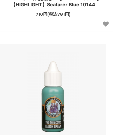
【HIGHLIGHT】Seafarer Blue 10144
710円(税込781円)