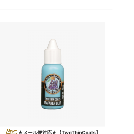
★メール便対応★【TwoThinCoats】