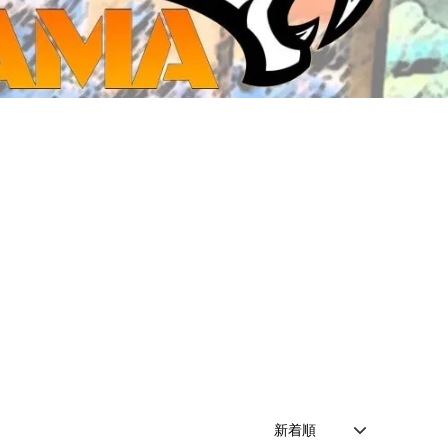
ジ・ダイストレイ・GWS以外のダイス
CMON JAPAN
など)
世界の童話シリーズ
JOYTOY(ジョイトイ)
SFA製高性能Lipoバッテリー
モンスターハンター
メタル
ミニチュア用ベース
超合金魂
ぬいぐるみ
シルバニアファミリー
装備品
バッテリー
その他アイテム・ワッペン類