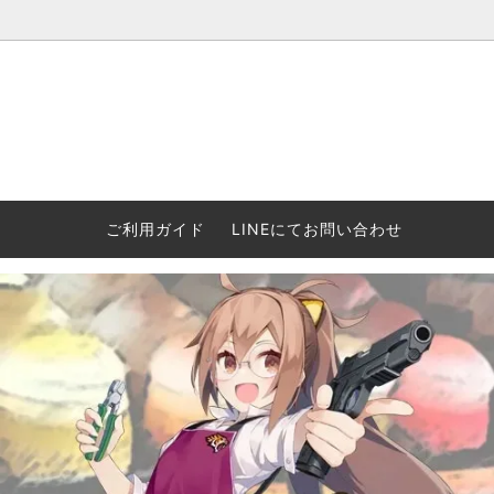
ウォーハンマー(40k/AoS)、ボードゲーム、シタデルカラーの正規
ころからインディーズまで何でも揃います！ 和歌山に実店舗あり。ゲ
セットも充実。
プラコロ
再入荷
当店の商品について
Halo: F
車買い
業務販
ウォーハンマー NECROMUNDA[ネクロ
2/14発売予約
Paypal決済/銀行振り込みについて
ウォーハ
WARH
エアソ
ご利用ガイド
LINEにてお問い合わせ
ムンダ]
Horus 
て
ウォーハンマー アンダーワールド
予約品に関しての注意事項
ウォー
アシェ
Space Marine 2特集
GWS
コンバ
週刊ウ
ウォーハンマー・クエスト
コンバットパトロール/スピアヘッド
ウォーハ
バトルフ
earth™)
AOS各勢力永久呪文(エンドレススペル)
ウォーハ
GWS製ウォーハンマー関連グッツ(書籍
週刊ウ
FLOST製アイテム
MtOテ
など)
週刊ウォーハンマー
DSPIAE
ガンダムアッセンブル関連品
ボード