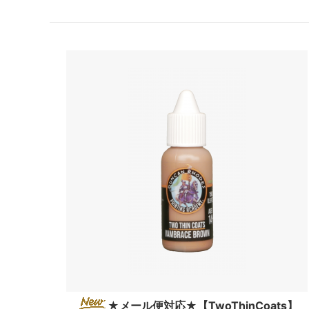
★メール便対応★【TwoThinCoats】