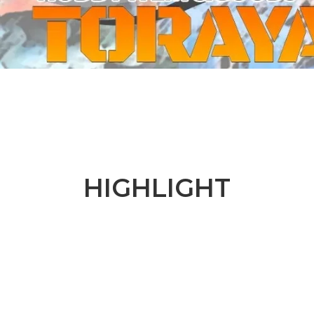
ーケット2024秋
ゲームマーケット2025秋
 from tarkov[タルコフ]
スイス迷彩 TAZ90
ラ
プラモデル
IN
グローブ特集
ク[BattleTech]
ホビー用塗料・ツール
れたのでお金が必要セール!
ファレホ トゥルーメタリック
金
GUNDAM UNIVERSE
ins Creed: Animus
ディングカード(トレカ)
キャラクターアイテム(食玩類)
キャラクター雑貨
ベイブレード
HIGHLIGHT
エアソフトガン
器・関連パーツ
各種マガジン
ン関連工具・メンテナンス用品
ミリタリー書籍・雑誌