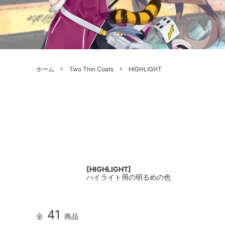
ボードゲーム
ゲームマ
エアソフトガン本体各種
escape
ボードゲーム・ホビー関係書籍
ガンプ
メッセージパッチ
RED W
ZOIDS(ゾイド)
バトルテッ
ホーム
Two Thin Coats
HIGHLIGHT
ミリタリーナレッジレポーツ
PC壊
ROBOT魂
DX超合
Halo: Flashpoint
Assass
ねんどろいど
トレー
フィギュア
雑貨・
レゴ(LEGO)
限定品
カスタムパーツ
光学機
[HIGHLIGHT]
ハイライト用の明るめの色
レーション・災害備蓄用品
エアガ
フィールドチケット
41
全
商品