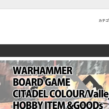
プレミアムショップTORAYAMA。通販・オンラインショップです！ ウ
ームマーケット新作や週刊ウォーハンマー関連、サバゲー装備(実物)も
カテ
lashpoint
替えセール!
売・卸販売について
ウォーハンマー 40000
LINE登録者限定セール
営業日・営業時間について
ンマー ホルスヘレシー[The
AMMER(ウォーハンマー)
フトガンの修理、カスタムについ
ウォーハンマー ホルスヘレシー
ウォーハンマー40,000：ア
トラパレ2023SUMMER
Heresy]
ンズ・インペリアリス
[Warhammer 40,000: Arma
11版
ハンマー ウォークライ
ット刊行 週刊ウォーハンマー
ウォーハンマー オールドワー
ウォーハンマー40000 大会 202
オンライン限定品
ットパトロールの発売日リストと
ウォーハンマーワールド製品
WAKAYAMA
ォーハンマーの発送について
ンマー ミドルアース(Middle-
ォース(40K/AOS)
シタデルカラー・シタデルブラ
勢力ダイス
テム
ンマー40000 各勢力
デスウォッチ
ォーハンマー
vallejo(ファレホ)
レイン
ミニチュア輸送用プロテクトケ
ARMORED CORE[アーマード
ゲーム・カードゲーム
カードスリーブ