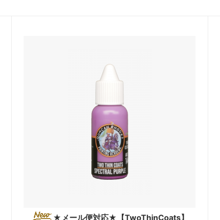
★メール便対応★【TwoThinCoats】