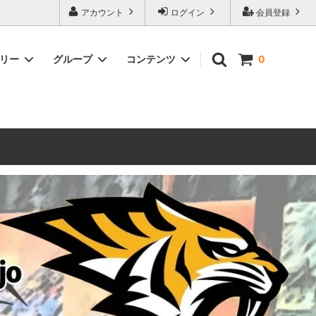
ォーハンマーとボードゲームのことなら当店へ！ボードゲームもメジャーど
アカウント
ログイン
会員登録
豊富に取り扱い。 在庫品は即日発送対応可能！初心者向けのスターター
ゴリー
グループ
コンテンツ
0
ウォーハンマー キルチーム
新製品予約
メール不着トラブルについて
 レギオ
ルマゲドン
ウォーハンマーエイジオブシグマー
ウォーハンマー ルールブック
ウォーハンマー40000ゲーム大会
geddon]
(AoS)
2025
ルド
6 in
ウォーハンマー ブラッドボウル[Blood
Bowl]
テレイン（ウォーハンマー情景モデル）
ンドアイ
WARHAMME BLACK LIBRARY(ウォー
40000で使えるヘレシーユニット
ハンマーブラックライブラリー)
English
Two Thin Coats
ース
シタデルカラーセット販売
コア]
ボードゲーム予約受付中
ボードゲームグッツ(コンバットゲー